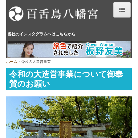
ホーム
当社の
インスタグラム
へは
こちら
から
百舌鳥八幡宮について
御祈祷
ホーム
令和の大造営事業
厄年表
令和の大造営事業について御奉
年中行事
賛のお願い
ふとん太鼓宮入宮出順
交通案内
お問い合わせ
プライバシーポリシー