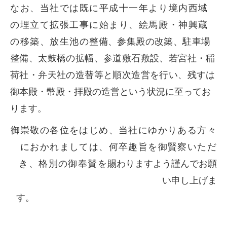
なお、当社では既に平成十一年より境内西域
の埋立て拡張工事に始まり、絵馬殿・神興蔵
の移築、放生池の
整備、参集殿の改築、駐車場
整備、太鼓橋の拡幅、参道敷石敷設、若宮社・稲
荷社・弁天社の造替等と順次造営を行い、
残すは
御本殿・幣殿・拝殿の造営という状況に至ってお
ります。
御崇敬の各位をはじめ、当社にゆかりある方々
におかれましては、何卒趣旨を御賢察いただ
き、格別の御奉賛を
賜わりますよう謹んでお願
い申し上げま
す。