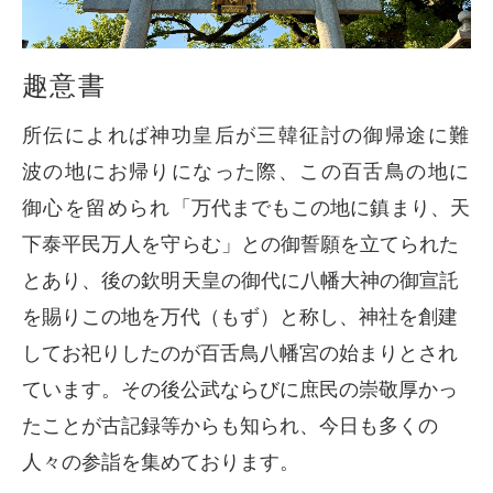
令和の大造営事業
趣意書
所伝によれば神功皇后が三韓征討の御帰途に難
波の地にお帰りになった際、この百舌鳥の地に
御心を留められ
「万代までもこの地に鎮まり、天
下泰平民万人を守らむ」との御誓願を立てられた
とあり、後の欽明天皇の御代に八幡大神の
御宣託
を賜りこの地を万代（もず）と称し、神社を創建
してお祀りしたのが百舌鳥八幡宮の始まりとされ
ています。その後公武ならびに庶民の崇敬厚かっ
たことが古記録等からも知られ、今日も多くの
人々の参詣を集めております。