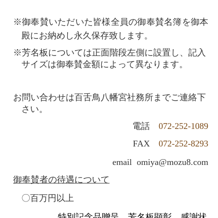
※御奉賛いただいた皆様全員の御奉賛名簿を御本
殿に
お納めし永久保存致します。
※芳名板については正面階段左側に設置し、記入
サイズは御奉賛金額によって異なります。
お問い合わせは百舌鳥八幡宮社務所までご連絡下
さい。
電話
072-252-1089
FAX
072-252-8293
email omiya@mozu8.com
御奉賛者の待遇について
〇百万円以上
特別記念品贈呈、芳名板顕彰、感謝状