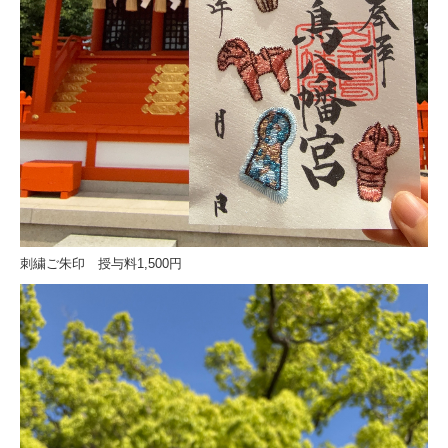
刺繍ご朱印 授与料1,500円