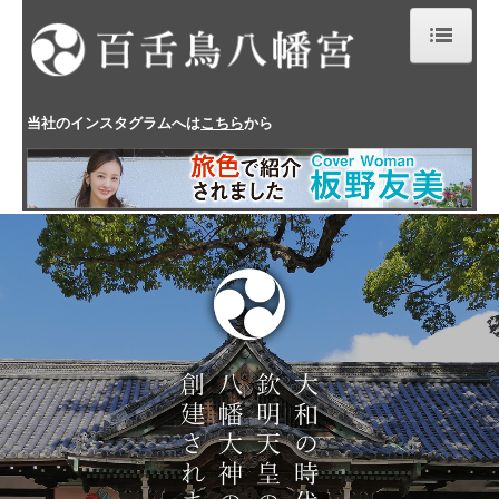
ホーム
当社の
インスタグラム
へは
こちら
から
百舌鳥八幡宮について
御祈祷
厄年表
年中行事
ふとん太鼓宮入宮出順
交通案内
お問い合わせ
プライバシーポリシー