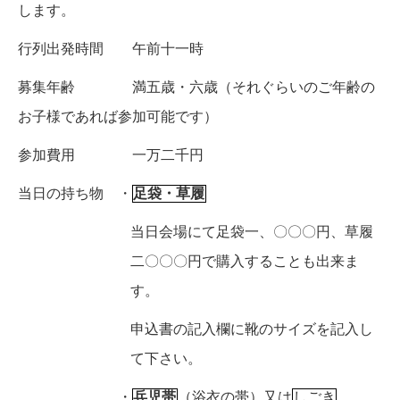
します。
行列出発時間 午前十一時
募集年齢 満五歳・六歳
（それぐらいのご年齢の
お子様であれば参加可能です）
参加費用 一万二千円
当日の持ち物 ・
足袋・草履
当日会場にて足袋一、〇〇〇円、草履
二〇〇〇円で購入することも出来ま
す。
申込書の記入欄に靴のサイズを記入し
て下さい。
・
兵児帯
（浴衣の帯）又は
しごき